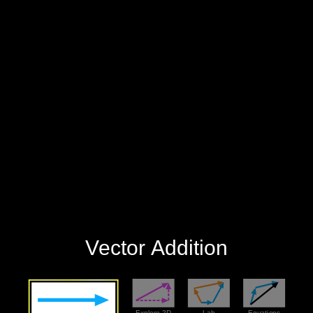
‪Vector Addition‬
‪Explore 2D‬
‪Lab‬
‪Equations‬